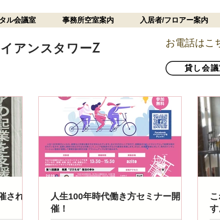
タル会議室
事務所空室案内
入居者/フロアー案内
お電話はこ
 /アライアンスタワーZ
貸し会議
催されま
人生100年時代働き方セミナー開
こ
催！
す