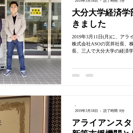
2019年3月18日
読了時間: 1分
大分大学経済学
きました
2019年3月11日(月)に、
株式会社ASOの宮井社長、株式
長、三人で大分大学の経済
打合せ相手は経済学部社会
授です。話した内容よると
た...
-
2019年3月18日
読了時間: 0分
アライアンスタ