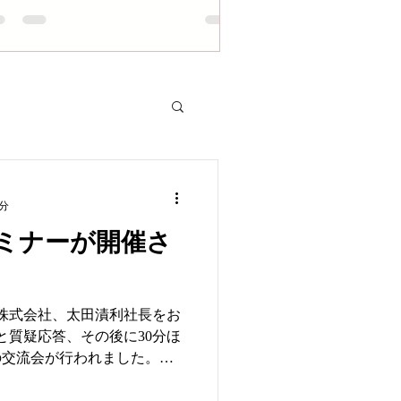
2分
ミナーが開催さ
株式会社、太田漬利社長をお
と質疑応答、その後に30分ほ
の交流会が行われました。太
本舗の社長就任から 今まで
起業、創業を目指す人へのア