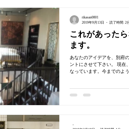
rikasan0801
2019年9月13日
読了時間: 2
これがあったら
ます。
あなたのアイデアを、別府
ントにさせて下さい。 現在
なっています。今までのよ
お借り頂くという形でもい
と別府という地にマッチし
なるような何かができな...
-