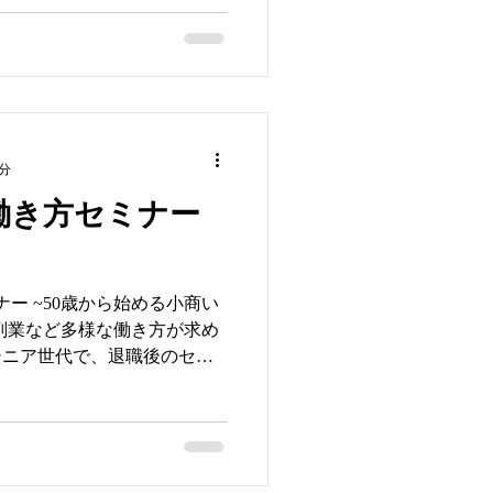
1分
代働き方セミナー
ナー ~50歳から始める小商い
、副業など多様な働き方が求め
シニア世代で、退職後のセカ
検討されている方や、起業に
して、シニア起業家の方など