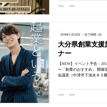
-
2018年11月28日
読了時間: 1分
大分県創業支援
ナー
【NEW】イベント予告：20
ー「創業のおすすめ」 開催
会議室（中津市下池永８３番
した仕事、仕事を通じて自
るためには、過去の偉人か
す。福沢諭...