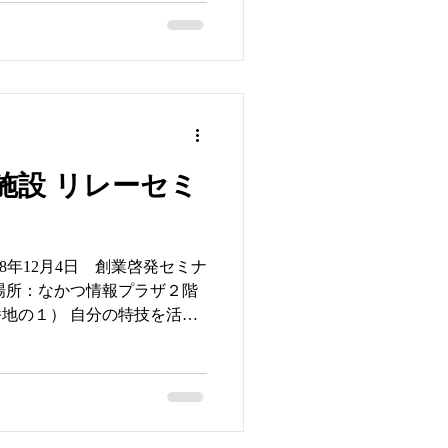
施設 リレーセミ
18年12月4日 創業啓発セミナ
場所：なかつ情報プラザ２階
地の１） 自分の特技を活か
己実現を図る方法などを、知
ら学ぶべきことが多く有りま