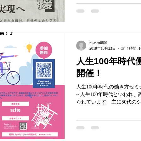
ドバイスなど、私...
rikasan0801
2019年10月23日
読了時間: 
人生100年時
開催！
人生100年時代の働き方セミ
~ 人生100年時代といわれ
られています。主に50代の
ンドキャリアとして起業を
興味のある方を主な対象と
の講演を...