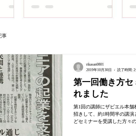
記事
rikasan0801
2019年10月30日
読了時間: 
第一回働き方セ
れました
第1回の講師にザビエル本舗
招きして、約1時間半の講演
どセミナーを受講した方々
田社長の講演では、ザビエル
の道のりや苦悩、これから