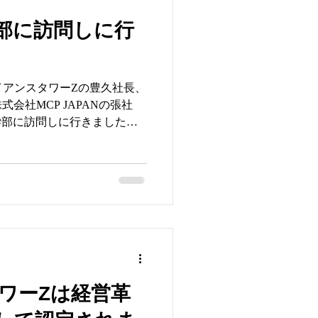
部に訪問しに行
アライアンスタワーZの豊久社長、
会社MCP JAPANの張社
学部に訪問しに行きました。
イノベーション学科の渡邊教
、「人に優しい社会を構築し
ワーZは経営革